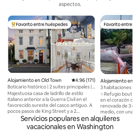
aspectos.
Favorito entre huéspedes
Favorito entre h
Favorito entre huéspedes preferido
Favorito entre h
Alojamiento en Old Town
Calificación promedio: 4.96 de 5
4.96 (171)
Alojamiento en Lo
Boticario histórico | 2 suites principales |
3 habitaciones co
Casco antiguo
convenciones| Met
Majestuosa casa de ladrillo de estilo
✨Refugio boutique
italiano anterior a la Guerra Civil en el
en el corazón de Shaw Casa 
favorecido sureste del casco antiguo. A
renovada de 3 dorm
pocos pasos de King Street y a 2
medio, con una ter
Servicios populares en alquileres
manzanas del paseo marítimo, ¡la
azotea con una tr
ubicación es inmejorable! Esta casa de 3
agua, un exclusiv
vacacionales en Washington
pisos establecida en el siglo XIX sirvió
privado y una ubic
como antiguo boticario. Las nuevas
uno de los vecinda