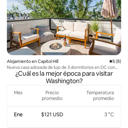
Alojamiento en Capitol Hill
Calificac
5 (8)
Nueva casa adosada de lujo de 3 dormitorios en DC con
¿Cuál es la mejor época para visitar
terraza en la azotea
Washington?
Mes
Precio
Temperatura
promedio
promedio
Ene
$121 USD
3 °C