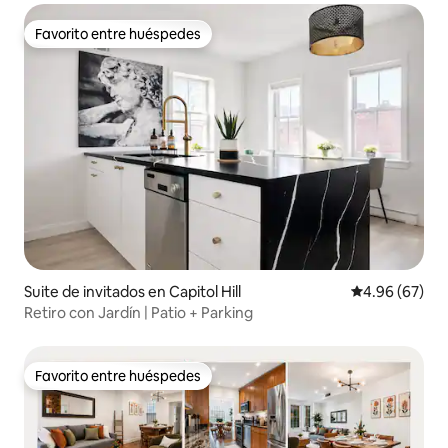
Favorito entre huéspedes
Favorito entre huéspedes
Suite de invitados en Capitol Hill
Calificación p
4.96 (67)
Retiro con Jardín | Patio + Parking
Favorito entre huéspedes
Favorito entre huéspedes