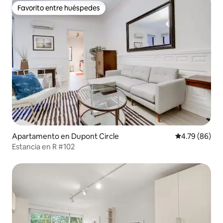
Favorito entre huéspedes
Favorito entre huéspedes
Apartamento en Dupont Circle
Calificación p
4.79 (86)
Estancia en R #102