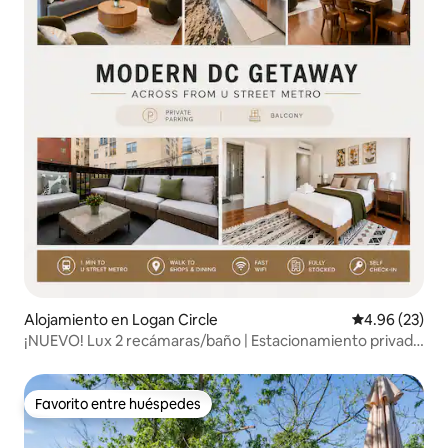
Alojamiento en Logan Circle
Calificación p
4.96 (23)
¡NUEVO! Lux 2 recámaras/baño | Estacionamiento privado
| A poca distancia a pie del metro de U St
Favorito entre huéspedes
Favorito entre huéspedes