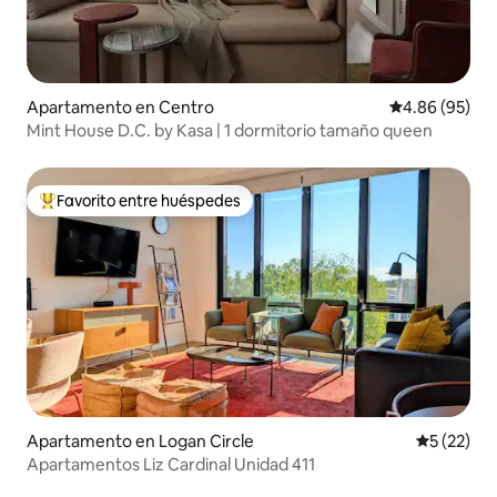
Apartamento en Centro
Calificación p
4.86 (95)
Mint House D.C. by Kasa | 1 dormitorio tamaño queen
Favorito entre huéspedes
Favorito entre huéspedes preferido
Apartamento en Logan Circle
Calificaci
5 (22)
Apartamentos Liz Cardinal Unidad 411