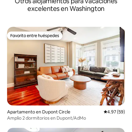
Otros alojamientos para vacaciones
excelentes en Washington
Favorito entre huéspedes
Favorito entre huéspedes
Apartamento en Dupont Circle
Calificación p
4.97 (59)
Amplio 2 dormitorios en Dupont/AdMo