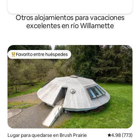
Otros alojamientos para vacaciones
excelentes en río Willamette
Favorito entre huéspedes
Favorito entre huéspedes preferido
Lugar para quedarse en Brush Prairie
Calificación pr
4.98 (773)