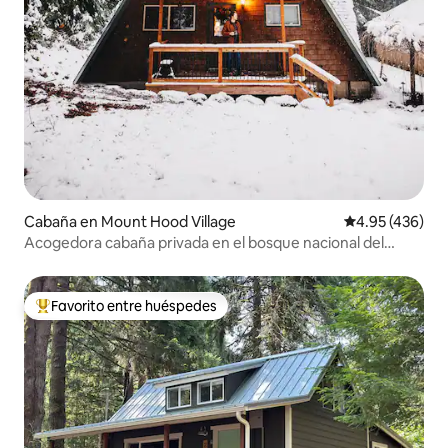
Cabaña en Mount Hood Village
Calificación pr
4.95 (436)
Acogedora cabaña privada en el bosque nacional del
monte Hood
Favorito entre huéspedes
Favorito entre huéspedes preferido