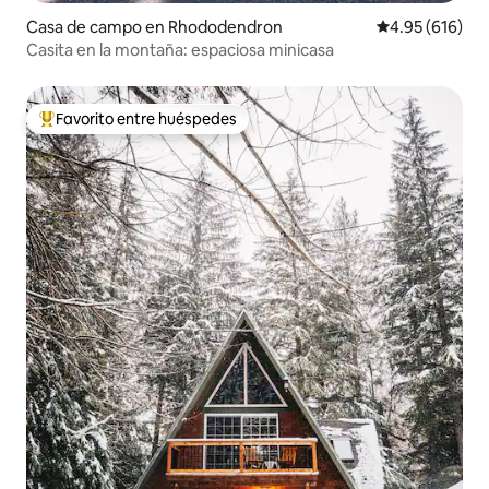
Casa de campo en Rhododendron
Calificación pr
4.95 (616)
Casita en la montaña: espaciosa minicasa
Favorito entre huéspedes
Favorito entre huéspedes preferido