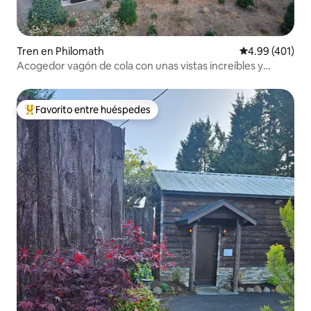
Tren en Philomath
Calificación pr
4.99 (401)
Acogedor vagón de cola con unas vistas increíbles y
mucho más.
Favorito entre huéspedes
Favorito entre huéspedes preferido