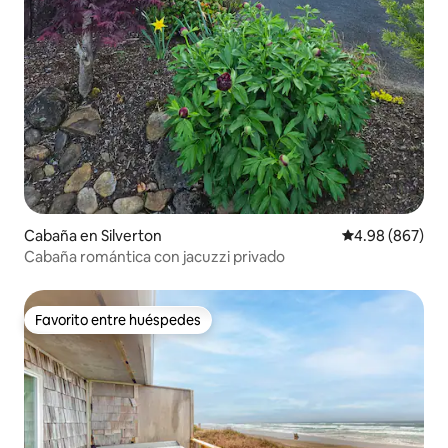
Cabaña en Silverton
Calificación pr
4.98 (867)
Cabaña romántica con jacuzzi privado
Favorito entre huéspedes
Favorito entre huéspedes