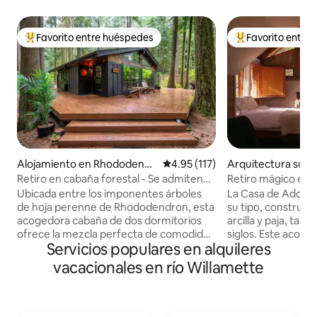
Favorito entre huéspedes
Favorito entre
Favorito entre huéspedes preferido
Favorito entre hu
Alojamiento en Rhododendr
Calificación promedio: 4.95 de 5
4.95 (117)
Arquitectura subt
on
n Independence
Retiro en cabaña forestal - Se admiten
Retiro mágico en 
perros - Bañera de hidromasaje
jardín y río cerca
Ubicada entre los imponentes árboles
La Casa de Adobe 
de hoja perenne de Rhododendron, esta
su tipo, construid
acogedora cabaña de dos dormitorios
arcilla y paja, tal
ofrece la mezcla perfecta de comodidad
siglos. Este acoge
Servicios populares en alquileres
moderna y encanto rústico. Ya sea que
escapada tranquila
te sumerjas en la bañera de hidromasaje
toda la comodidad
vacacionales en río Willamette
privada bajo las estrellas, disfrutes de un
necesitas para relaj
café por la mañana en la terraza o te
con una cama tam
relajes junto a la chimenea, este refugio
acondicionado/cale
está diseñado para escapadas tranquilas
aperitivos. La terr