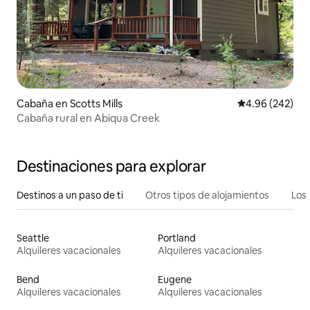
Cabaña en Scotts Mills
Calificación pr
4.96 (242)
Cabaña rural en Abiqua Creek
Destinaciones para explorar
Destinos a un paso de ti
Otros tipos de alojamientos
Los 
Seattle
Portland
Alquileres vacacionales
Alquileres vacacionales
Bend
Eugene
Alquileres vacacionales
Alquileres vacacionales