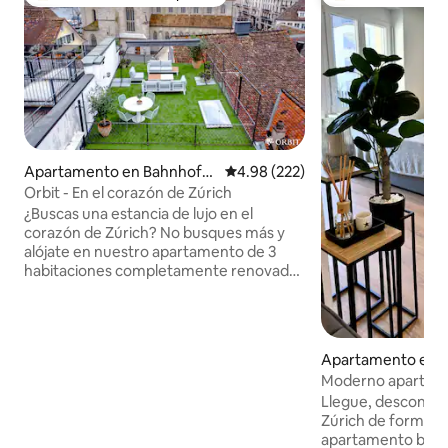
Favorito entre huéspedes preferido
Favorito entre hu
Apartamento en Bahnhofst
Calificación promedio: 4.98 de 5
4.98 (222)
rasse
Orbit - En el corazón de Zúrich
¿Buscas una estancia de lujo en el
corazón de Zúrich? No busques más y
alójate en nuestro apartamento de 3
habitaciones completamente renovado
ubicado en Münsterhof. Con 2 cómodos
dormitorios, una amplia sala de estar,
una cocina totalmente equipada y una
terraza privada en la azotea, nuestro
Apartamento en Z
apartamento es el punto de partida
Moderno apartam
perfecto para explorar la ciudad.
balcón en una ubic
Llegue, desconéct
Ubicado junto a la iglesia de Fraumünster
Zúrich de forma r
y la famosa Bahnhofstrasse, nuestro
apartamento bouti
apartamento ofrece fácil acceso a