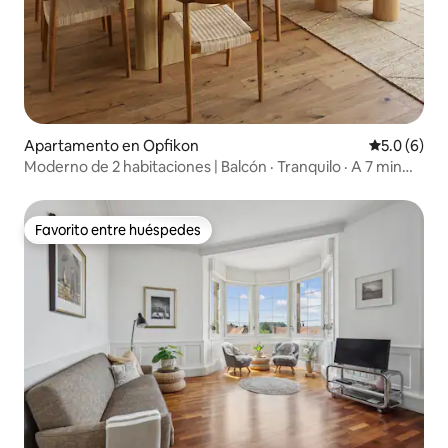
Apartamento en Opfikon
Calificació
5.0 (6)
Moderno de 2 habitaciones | Balcón · Tranquilo · A 7 min
del Aeropuerto de Zúrich (ZRH)
Favorito entre huéspedes
Favorito entre huéspedes