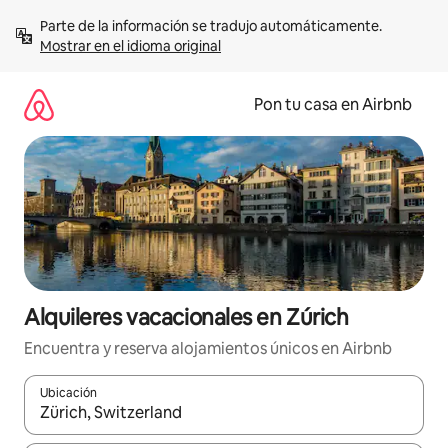
Omite
Parte de la información se tradujo automáticamente. 
el
Mostrar en el idioma original
contenido
Pon tu casa en Airbnb
Alquileres vacacionales en Zúrich
Encuentra y reserva alojamientos únicos en Airbnb
Ubicación
Cuando los resultados estén disponibles, navega con las teclas d