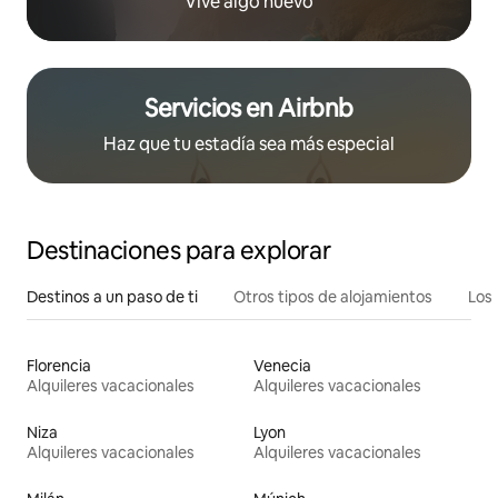
Vive algo nuevo
Servicios en Airbnb
Haz que tu estadía sea más especial
Destinaciones para explorar
Destinos a un paso de ti
Otros tipos de alojamientos
Los 
Florencia
Venecia
Alquileres vacacionales
Alquileres vacacionales
Niza
Lyon
Alquileres vacacionales
Alquileres vacacionales