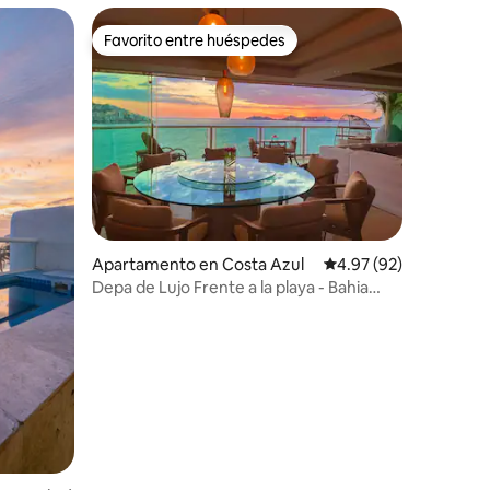
Favorito entre huéspedes
Favorito entre huéspedes
Apartamento en Costa Azul
Calificación promedio:
4.97 (92)
Depa de Lujo Frente a la playa - Bahia
Santa Lucia