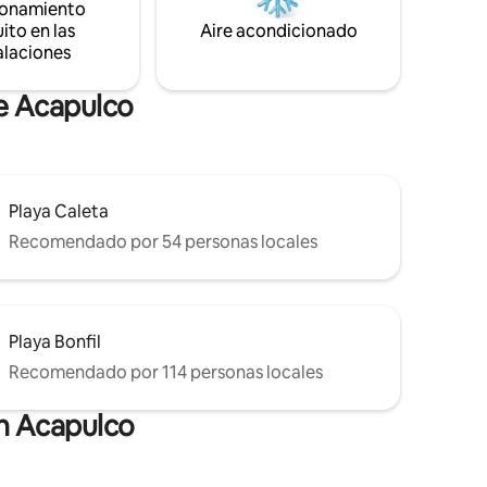
ionamiento
protagónico en el espacio, haciendo de
ito en las
Aire acondicionado
cada espacio un lugar acogedor.
alaciones
de Acapulco
Playa Caleta
Recomendado por 54 personas locales
Playa Bonfil
Recomendado por 114 personas locales
en Acapulco