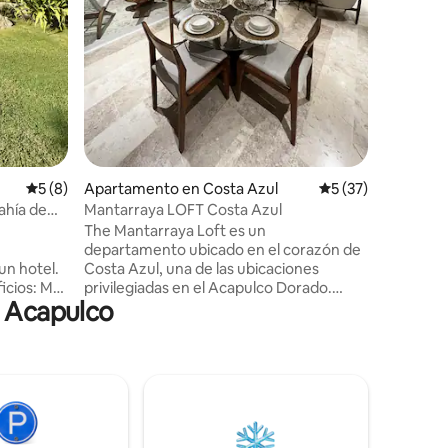
Jardines
24/7. Cue
internet,
moderna 
en zona c
restauran
Calificación promedio: 5 de 5, 8 reseñas
5 (8)
Apartamento en Costa Azul
Calificación promed
5 (37)
bahía de
Mantarraya LOFT Costa Azul
The Mantarraya Loft es un
departamento ubicado en el corazón de
un hotel.
Costa Azul, una de las ubicaciones
privilegiadas en el Acapulco Dorado.
n Acapulco
s
Rodeado de espacios de
entretenimiento, servicios
rentes
gastronómicos y a una cuadra de la Plaza
n grupo.
Francia y Playa Icacos, este Loft es ideal
le y staff
para aquellos que buscan una excelente
e primera.
ubicación, comodidad y un espacio de
endientes
buen gusto. Decorada con el concepto
, sábanas
marítimo, las Mantarrayas juega un papel