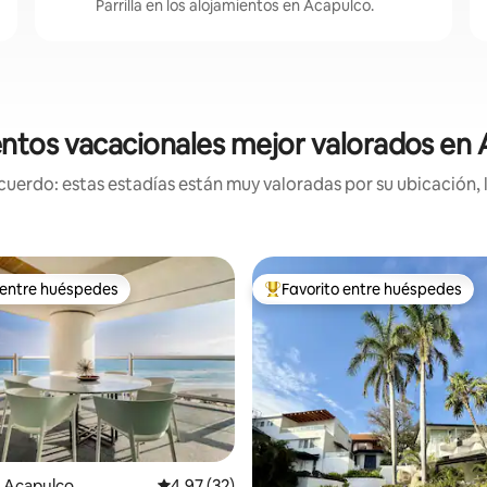
Parrilla en los alojamientos en Acapulco.
ntos vacacionales mejor valorados en
uerdo: estas estadías están muy valoradas por su ubicación, 
 entre huéspedes
Favorito entre huéspedes
 entre huéspedes
Favorito entre huéspedes prefe
 Acapulco
Calificación promedio: 4.97 de 5, 32 reseñas
4.97 (32)