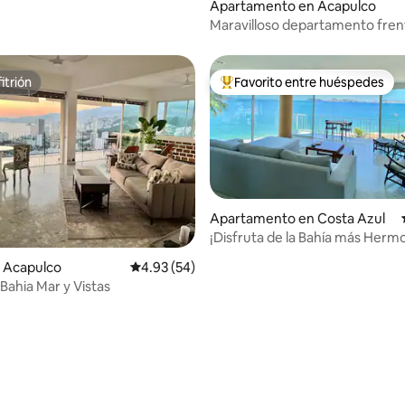
Apartamento en Acapulco
Maravilloso departamento frent
Acapulco
itrión
Favorito entre huéspedes
itrión
Favorito entre huéspedes prefe
Apartamento en Costa Azul
¡Disfruta de la Bahía más Herm
 4.85 de 5, 13 reseñas
Mundo!
 Acapulco
Calificación promedio: 4.93 de 5, 54 reseñas
4.93 (54)
Bahia Mar y Vistas