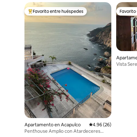
Favorito entre huéspedes
Favorito
Favorito entre huéspedes preferido
Favorito
Apartame
Vista Ser
Apartamento en Acapulco
Calificación promedio:
4.96 (26)
Penthouse Amplio con Atardeceres
Inolvidables