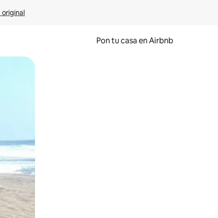
 original
Pon tu casa en Airbnb
o o desliza el dedo.