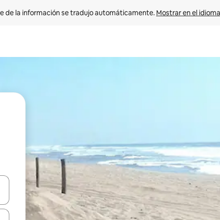
e de la información se tradujo automáticamente. 
Mostrar en el idioma
n las teclas de flecha hacia arriba y hacia abajo o explora con el tact