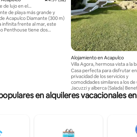
 de lujo en el
4.96 de 5, 186 reseñas
nas+playa+golf
e playa más grande y
 (300 m)
a infinita frente al mar, este
so Penthouse tiene dos
 amplia cocina, cinco recámaras
ar) cada una con baño de alto
 revista, amueblado y equipado
ujo para unas vacaciones
Alojamiento en Acapulco
es. Puede ser para familias
Villa Agora, hermosa vista a la 
 o máximo 14 personas.
Acapulco
Casa perfecta para disfrutar en
muy grandes, área de niños,
privacidad de los servicios y
club de golf, rodeado de
comodidades similares a los de 
 wifi y áreas de trabajo para
Jacuzzi y alberca (Salada) Beneficios: Más
ce. Uff!
 populares en alquileres vacacionales e
suave con piel y ojos, disminuye el estré
y mejora la circulación. Jardín con asador,
cuarto de TV “tipo cine” y dife
áreas comunes para disfrutar e
Equipada con mobiliario impecab
listo para ofrecer un servicio d
5 cómodas habitaciones indep
con baño privado, TV, AC, WIFI