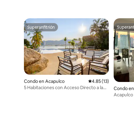
Superanfitrión
Superanf
Superanfitrión
Superanf
Condo en Acapulco
Calificación promedio:
4.85 (13)
5 Habitaciones con Acceso Directo a la
Condo en
Playa
Acapulco 