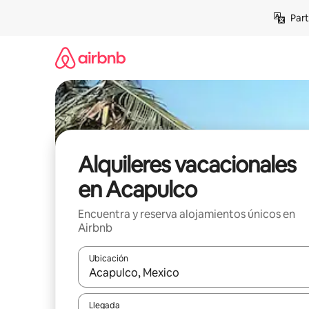
Omite
Part
el
contenido
Alquileres vacacionales
en Acapulco
Encuentra y reserva alojamientos únicos en
Airbnb
Ubicación
Cuando los resultados estén disponibles, navega co
Llegada