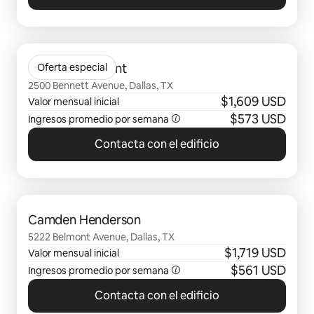
Se muestran0 de 0 elementos
Camden Belmont
Oferta especial
2500 Bennett Avenue, Dallas, TX
$1,609 USD
Valor mensual inicial
$573 USD
Ingresos promedio por semana
Contacta con el edificio
Se muestran0 de 0 elementos
Camden Henderson
5222 Belmont Avenue, Dallas, TX
$1,719 USD
Valor mensual inicial
$561 USD
Ingresos promedio por semana
Contacta con el edificio