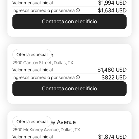
$1,994 USD
Valor mensual inicial
$1,634 USD
Ingresos promedio por semana
Contacta con el edificio
Se muestran0 de 0 elementos
Indie Deep Ellum
Oferta especial
2900 Canton Street, Dallas, TX
$1,480 USD
Valor mensual inicial
$822 USD
Ingresos promedio por semana
Contacta con el edificio
Se muestran0 de 0 elementos
Gables McKinney Avenue
Oferta especial
2500 McKinney Avenue, Dallas, TX
$1,874 USD
Valor mensual inicial