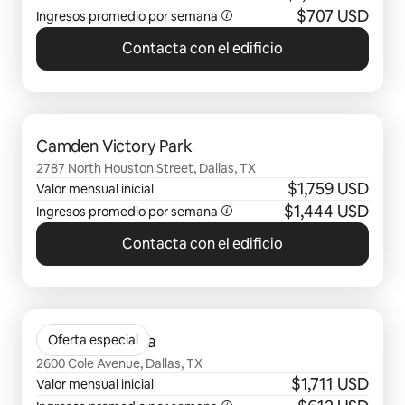
$707 USD
Ingresos promedio por semana
Contacta con el edificio
Se muestran0 de 0 elementos
Camden Victory Park
2787 North Houston Street, Dallas, TX
$1,759 USD
Valor mensual inicial
$1,444 USD
Ingresos promedio por semana
Contacta con el edificio
Se muestran0 de 0 elementos
Gables Mirabella
Oferta especial
2600 Cole Avenue, Dallas, TX
$1,711 USD
Valor mensual inicial