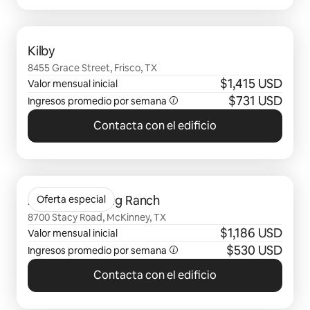
Se muestran0 de 0 elementos
Kilby
8455 Grace Street, Frisco, TX
$1,415 USD
Valor mensual inicial
$731 USD
Ingresos promedio por semana
Contacta con el edificio
Se muestran0 de 0 elementos
Avenues at Craig Ranch
Oferta especial
8700 Stacy Road, McKinney, TX
$1,186 USD
Valor mensual inicial
$530 USD
Ingresos promedio por semana
Contacta con el edificio