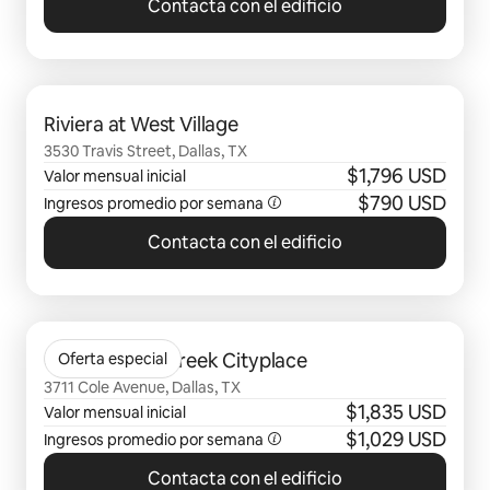
Contacta con el edificio
Se muestran0 de 0 elementos
Riviera at West Village
3530 Travis Street, Dallas, TX
$1,796 USD
Valor mensual inicial
$790 USD
Ingresos promedio por semana
Contacta con el edificio
Se muestran0 de 0 elementos
Gables Turtle Creek Cityplace
Oferta especial
3711 Cole Avenue, Dallas, TX
$1,835 USD
Valor mensual inicial
$1,029 USD
Ingresos promedio por semana
Contacta con el edificio