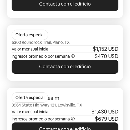
Contacta con el edificio
Se muestran0 de 0 elementos
Fox Trails
Oferta especial
6300 Roundrock Trail, Plano, TX
$1,152 USD
Valor mensual inicial
$470 USD
Ingresos promedio por semana
Contacta con el edificio
Se muestran0 de 0 elementos
Olivian at The Realm
Oferta especial
3964 State Highway 121, Lewisville, TX
$1,430 USD
Valor mensual inicial
$679 USD
Ingresos promedio por semana
Contacta con el edificio