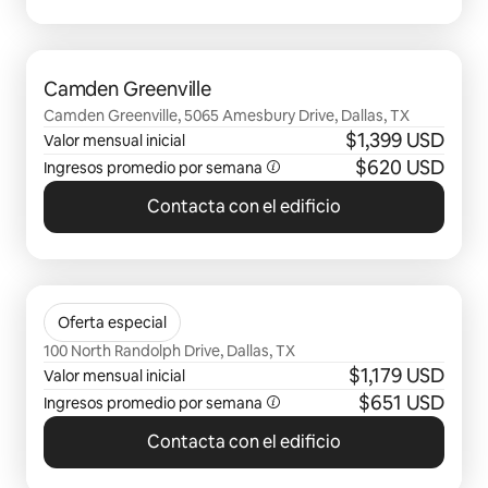
Se muestran0 de 0 elementos
Camden Greenville
Camden Greenville, 5065 Amesbury Drive, Dallas, TX
$1,399 USD
Valor mensual inicial
$620 USD
Ingresos promedio por semana
Contacta con el edificio
Se muestran0 de 0 elementos
Casa De Loma
Oferta especial
100 North Randolph Drive, Dallas, TX
$1,179 USD
Valor mensual inicial
$651 USD
Ingresos promedio por semana
Contacta con el edificio