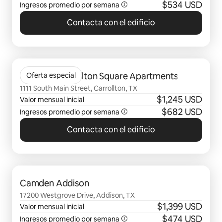
$534 USD
Ingresos promedio por semana
Contacta con el edificio
Se muestran0 de 0 elementos
Union At Carrollton Square Apartments
Oferta especial
1111 South Main Street, Carrollton, TX
$1,245 USD
Valor mensual inicial
$682 USD
Ingresos promedio por semana
Contacta con el edificio
Se muestran0 de 0 elementos
Camden Addison
17200 Westgrove Drive, Addison, TX
$1,399 USD
Valor mensual inicial
$474 USD
Ingresos promedio por semana