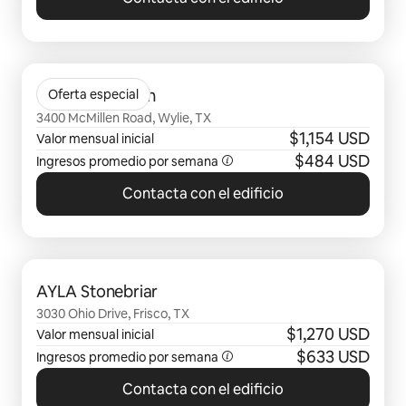
Se muestran0 de 0 elementos
Creekside South
Oferta especial
3400 McMillen Road, Wylie, TX
$1,154 USD
Valor mensual inicial
$484 USD
Ingresos promedio por semana
Contacta con el edificio
Se muestran0 de 0 elementos
AYLA Stonebriar
3030 Ohio Drive, Frisco, TX
$1,270 USD
Valor mensual inicial
$633 USD
Ingresos promedio por semana
Contacta con el edificio