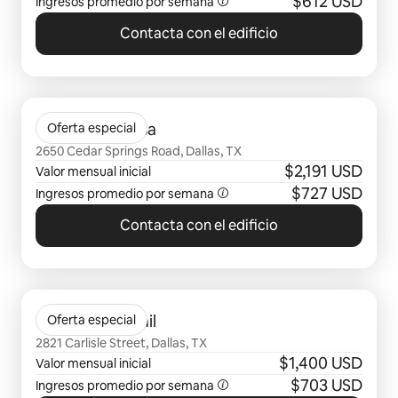
$612 USD
Ingresos promedio por semana
Contacta con el edificio
Se muestran0 de 0 elementos
Gables Villa Rosa
Oferta especial
2650 Cedar Springs Road, Dallas, TX
$2,191 USD
Valor mensual inicial
$727 USD
Ingresos promedio por semana
Contacta con el edificio
Se muestran0 de 0 elementos
Gables Katy Trail
Oferta especial
2821 Carlisle Street, Dallas, TX
$1,400 USD
Valor mensual inicial
$703 USD
Ingresos promedio por semana