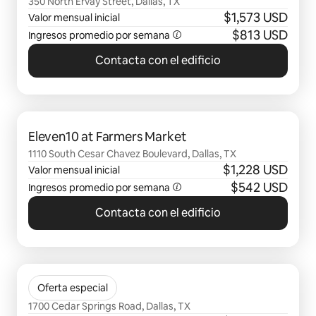
350 North Ervay Street, Dallas, TX
$1,573 USD
Valor mensual inicial
$813 USD
Ingresos promedio por semana
Contacta con el edificio
Se muestran0 de 0 elementos
Eleven10 at Farmers Market
1110 South Cesar Chavez Boulevard, Dallas, TX
$1,228 USD
Valor mensual inicial
$542 USD
Ingresos promedio por semana
Contacta con el edificio
Se muestran0 de 0 elementos
Gables Park 17
Oferta especial
1700 Cedar Springs Road, Dallas, TX