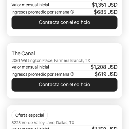
Addison, TX
$1,351 USD
Valor mensual inicial
$685 USD
Ingresos promedio por semana
Contacta con el edificio
Se muestran0 de 0 elementos
The Canal
2061 Wittington Place, Farmers Branch, TX
$1,208 USD
Valor mensual inicial
$619 USD
Ingresos promedio por semana
Contacta con el edificio
Se muestran0 de 0 elementos
VV&M
Oferta especial
5225 Verde Valley Lane, Dallas, TX