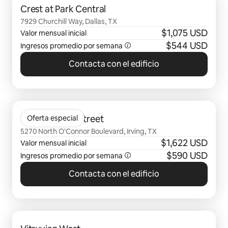
Crest at Park Central
7929 Churchill Way, Dallas, TX
$1,075 USD
Valor mensual inicial
$544 USD
Ingresos promedio por semana
Contacta con el edificio
Se muestran0 de 0 elementos
Gables Water Street
Oferta especial
5270 North O'Connor Boulevard, Irving, TX
$1,622 USD
Valor mensual inicial
$590 USD
Ingresos promedio por semana
Contacta con el edificio
Se muestran0 de 0 elementos