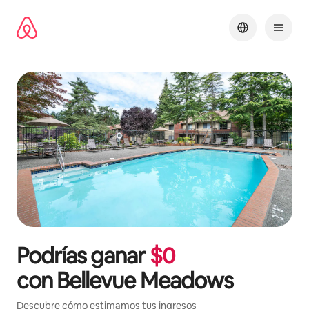
Omite
el
contenido
Podrías ganar
$
0
con
Bellevue Meadows
Descubre cómo estimamos tus ingresos