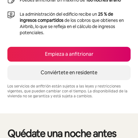
Puedes anfitrionar un máximo de
180 noches al año
La administración del edificio recibe un
25 % de
ingresos compartidos
de los cobros que obtienes en
Airbnb, lo que se refleja en el cálculo de ingresos
potenciales.
Empieza a anfitrionar
Conviértete en residente
Los servicios de anfitrión están sujetos a las leyes y restricciones
vigentes, que pueden cambiar con el tiempo. La disponibilidad de la
vivienda no se garantiza y está sujeta a cambios.
Podrías ganar $1064 al mes
Quédate una noche antes
Se muestran0 de 0 elementos