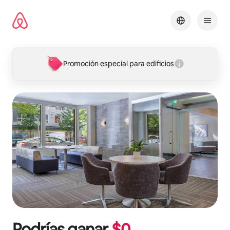
Omite
el
contenido
Promoción especial para edificios
Podrías ganar
$
0