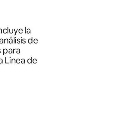
ncluye la
análisis de
s para
a Línea de