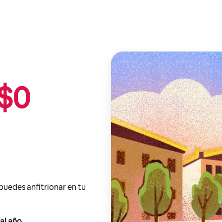
$
0
 puedes anfitrionar en tu
al año