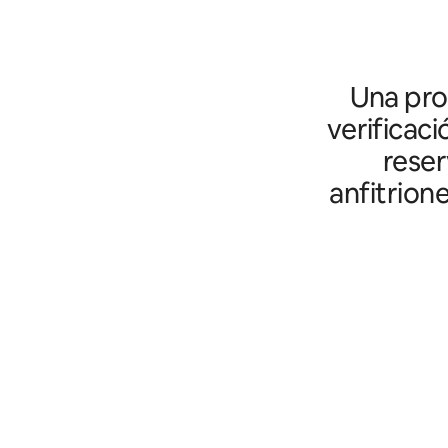
Una prot
verificaci
reser
anfitrion