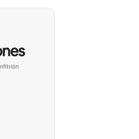
ones
nfitrión