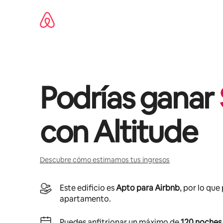
Omite
el
contenido
Podrías ganar
con
Altitude
Descubre cómo estimamos tus ingresos
Este edificio es
Apto para Airbnb
, por lo que
apartamento.
Puedes anfitrionar un máximo de
120 noches 