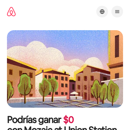
Omite
el
contenido
Podrías ganar
$
0