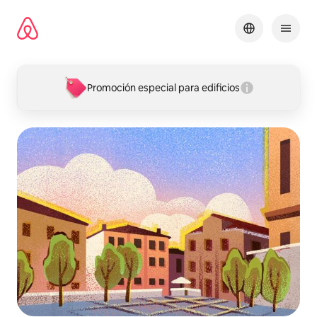
Omite
el
contenido
Promoción especial para edificios