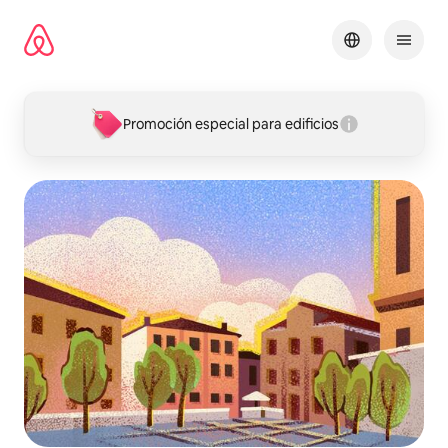
Omite
el
contenido
Promoción especial para edificios