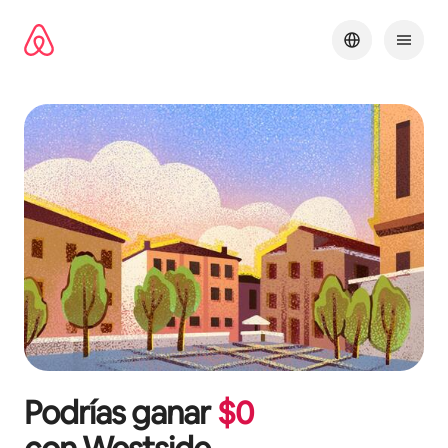
Omite
el
contenido
Podrías ganar
$
0