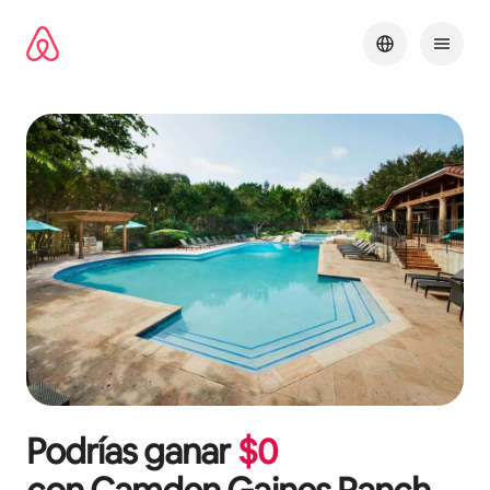
Omite
el
contenido
Podrías ganar
$
0