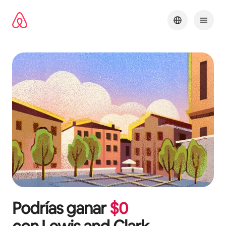
Omite
el
contenido
Podrías ganar
$
0