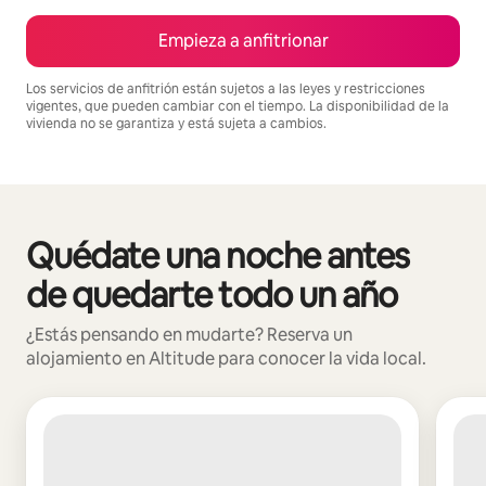
Empieza a anfitrionar
Los servicios de anfitrión están sujetos a las leyes y restricciones
vigentes, que pueden cambiar con el tiempo. La disponibilidad de la
vivienda no se garantiza y está sujeta a cambios.
Podrías ganar $804 al mes
Quédate una noche antes
Se muestran0 de 0 elementos
de quedarte todo un año
¿Estás pensando en mudarte? Reserva un
alojamiento en Altitude para conocer la vida local.