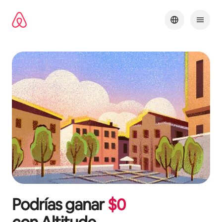
Omite
el
contenido
Podrías ganar
$
0