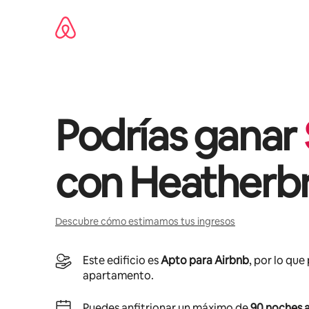
Omite
el
contenido
Podrías ganar
con
Heatherb
Descubre cómo estimamos tus ingresos
Este edificio es
Apto para Airbnb
, por lo que
apartamento.
Puedes anfitrionar un máximo de
90 noches a