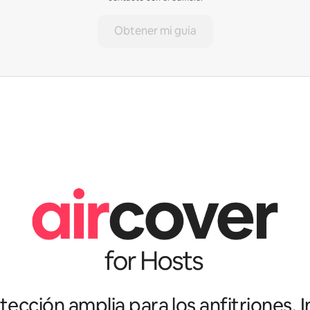
Obtener mi guía
ección amplia para los anfitriones. I