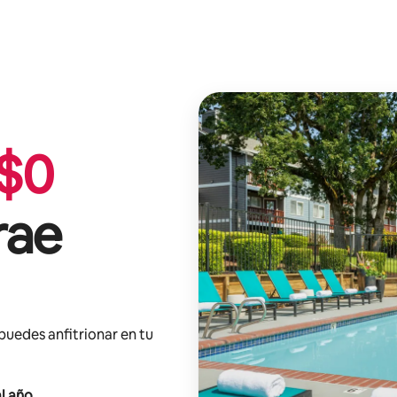
$
0
rae
 puedes anfitrionar en tu
l año