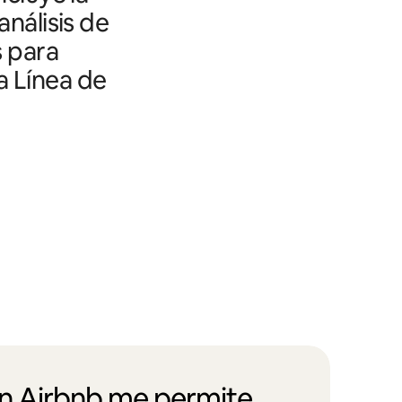
análisis de
s para
a Línea de
en Airbnb me permite