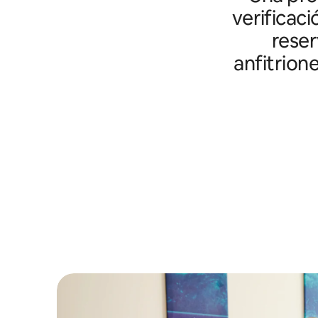
verificaci
reser
anfitrion