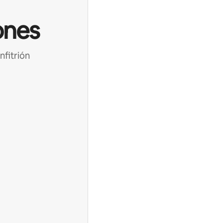
ones
nfitrión