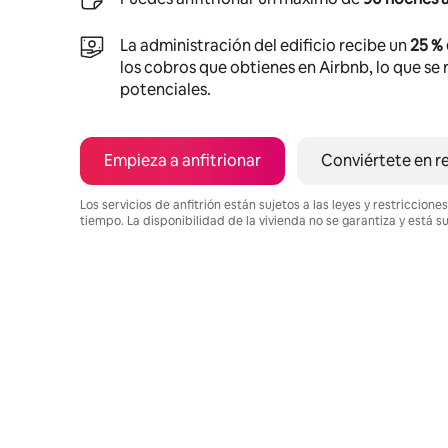
La administración del edificio recibe un
25 %
los cobros que obtienes en Airbnb, lo que se r
potenciales.
Empieza a anfitrionar
Conviértete en r
Los servicios de anfitrión están sujetos a las leyes y restriccio
tiempo. La disponibilidad de la vivienda no se garantiza y está s
Podrías ganar $542 al mes