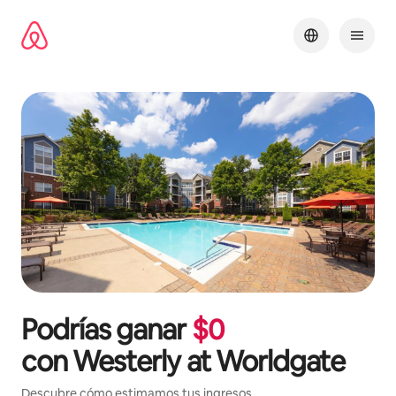
Omite
el
contenido
Podrías ganar
$
0
con
Westerly at Worldgate
Descubre cómo estimamos tus ingresos