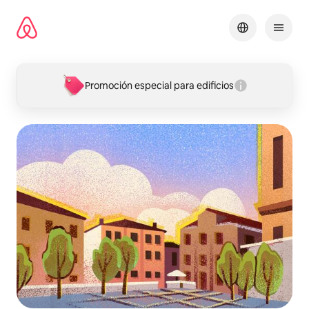
Omite
el
contenido
Promoción especial para edificios