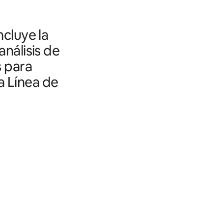
ncluye la
análisis de
s para
a Línea de