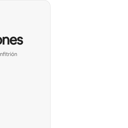
ones
nfitrión