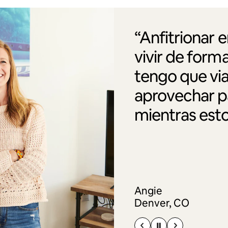
“Anfitrionar 
vivir de form
tengo que via
aprovechar pa
mientras esto
Angie
Denver, CO