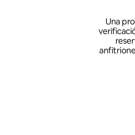
Una prot
verificaci
reser
anfitrion