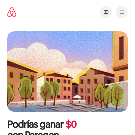
Omite
el
contenido
Podrías ganar
$
0