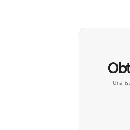
Podrías ganar $844 al mes
Obt
Una lis