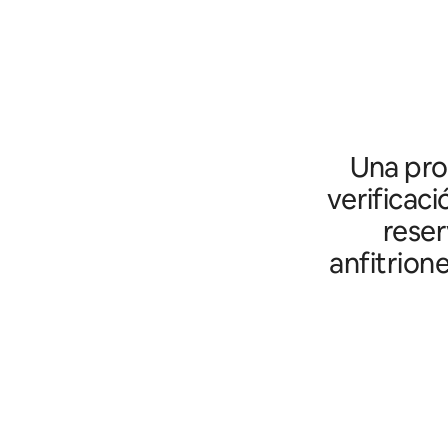
Una prot
verificaci
reser
anfitrion