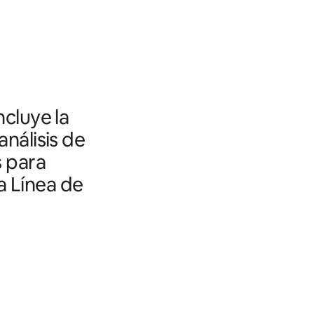
ncluye la
análisis de
s para
a Línea de