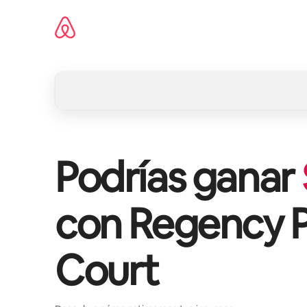
Omite
el
contenido
Podrías ganar
con
Regency 
Court