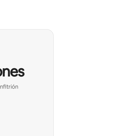
ones
nfitrión