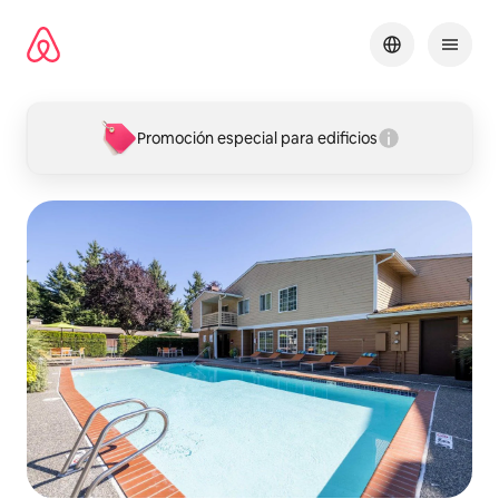
Omite
el
contenido
Promoción especial para edificios