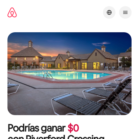
Omite
el
contenido
Podrías ganar
$
0