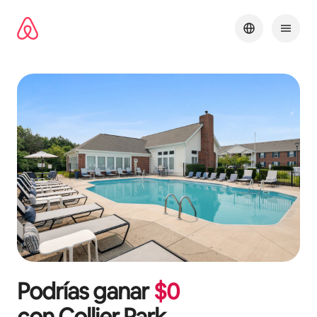
Omite
el
contenido
Podrías ganar
$
0
con
Collier Park