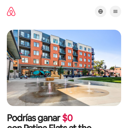
Omite
el
contenido
Podrías ganar
$
0