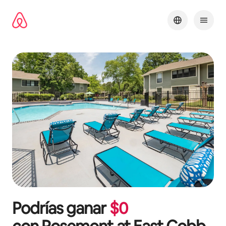
Omite
el
contenido
Podrías ganar
$
0