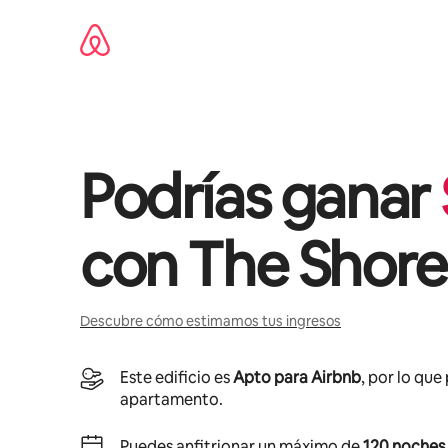
Omite
el
contenido
Podrías ganar
con
The Shore
Descubre cómo estimamos tus ingresos
Este edificio es
Apto para Airbnb
, por lo que
apartamento.
Puedes anfitrionar un máximo de
120 noches 