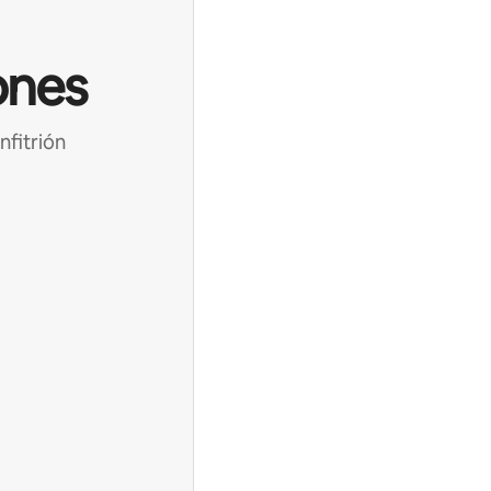
ones
nfitrión