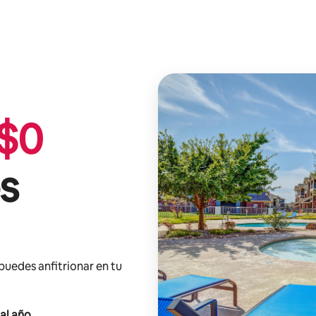
$
0
s
 puedes anfitrionar en tu
al año