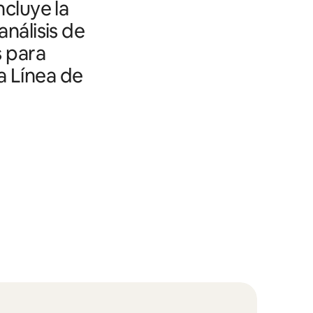
ncluye la
análisis de
s para
a Línea de