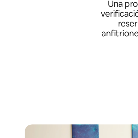
Una prot
verificaci
reser
anfitrion