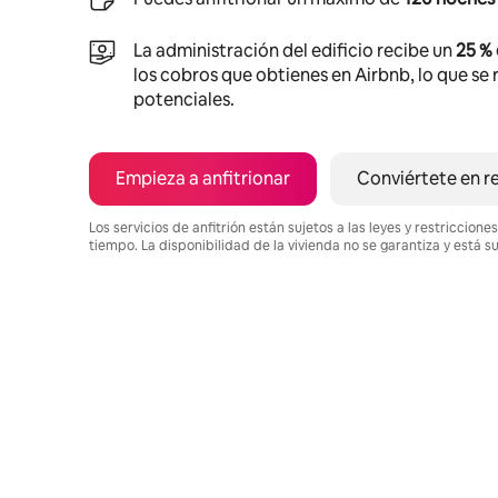
La administración del edificio recibe un
25 %
los cobros que obtienes en Airbnb, lo que se r
potenciales.
Empieza a anfitrionar
Conviértete en r
Los servicios de anfitrión están sujetos a las leyes y restriccio
tiempo. La disponibilidad de la vivienda no se garantiza y está s
Podrías ganar $359 al mes