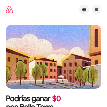
Omite
el
contenido
Podrías ganar
$
0