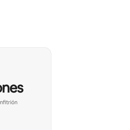
ones
nfitrión