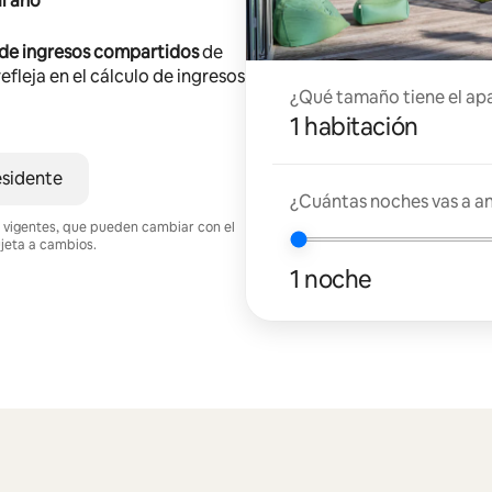
l año
 de ingresos compartidos
de
efleja en el cálculo de ingresos
¿Qué tamaño tiene el ap
1 habitación
esidente
¿Cuántas noches vas a an
nes vigentes, que pueden cambiar con el
ujeta a cambios.
1 noche