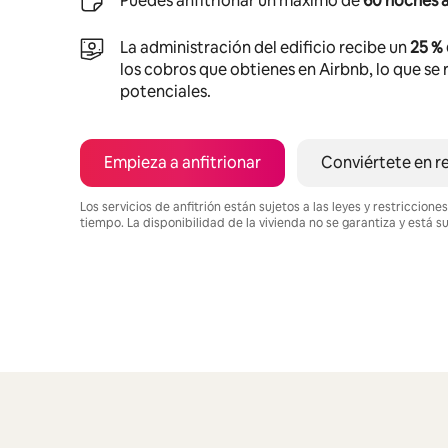
Puedes anfitrionar un máximo de
60 noches a
La administración del edificio recibe un
25 %
los cobros que obtienes en Airbnb, lo que se r
potenciales.
Empieza a anfitrionar
Conviértete en r
Los servicios de anfitrión están sujetos a las leyes y restriccio
tiempo. La disponibilidad de la vivienda no se garantiza y está s
Podrías ganar $709 al mes