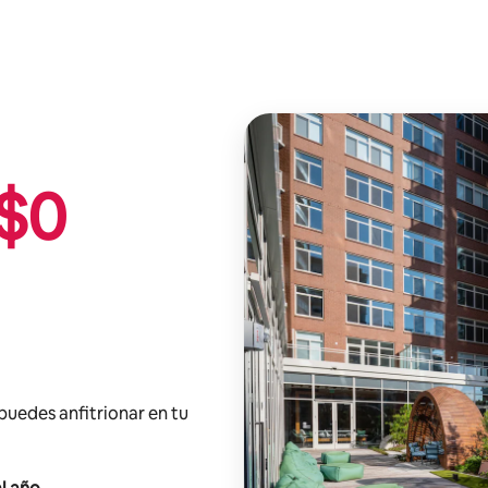
$
0
 puedes anfitrionar en tu