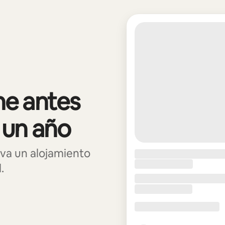
e antes
 un año
va un alojamiento
.