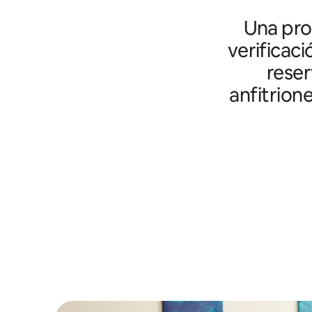
Una prot
verificaci
reser
anfitrion