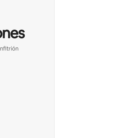
ones
nfitrión