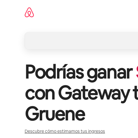
Omite
el
contenido
Podrías ganar
con
Gateway 
Gruene
Descubre cómo estimamos tus ingresos