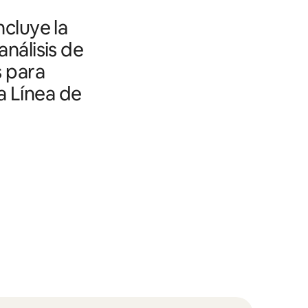
ncluye la
análisis de
s para
a Línea de