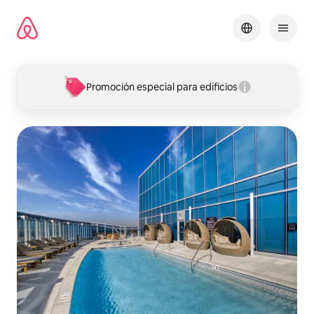
Omite
el
contenido
Promoción especial para edificios