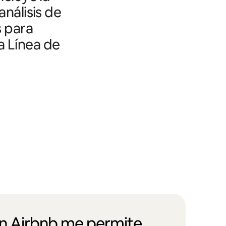
análisis de
s para
a Línea de
en Airbnb me permite