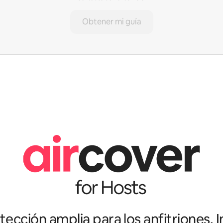
Obtener mi guía
ección amplia para los anfitriones. I