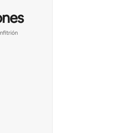
ones
nfitrión