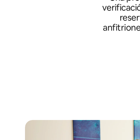
verificaci
reser
anfitrion