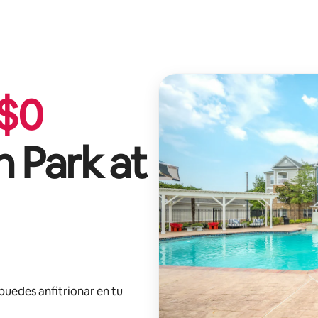
$
0
 Park at
 puedes anfitrionar en tu