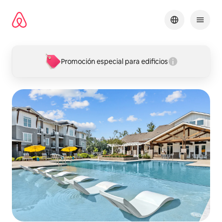
Omite
el
contenido
Promoción especial para edificios