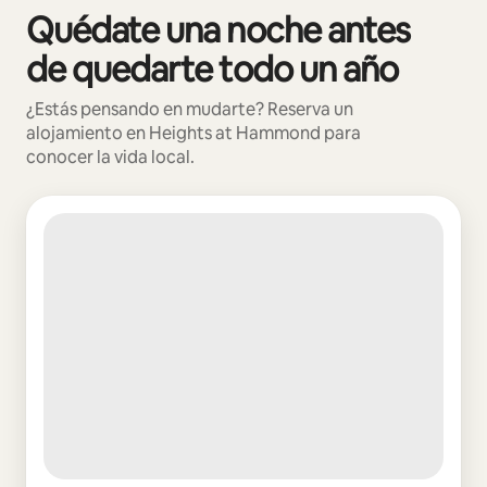
Quédate una noche antes
Se muestran0 de 0 elementos
de quedarte todo un año
¿Estás pensando en mudarte? Reserva un
alojamiento en Heights at Hammond para
conocer la vida local.