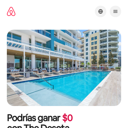
Omite
el
contenido
Podrías ganar
$
0