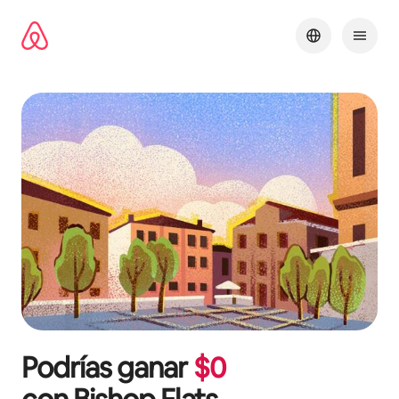
Omite
el
contenido
Podrías ganar
$
0