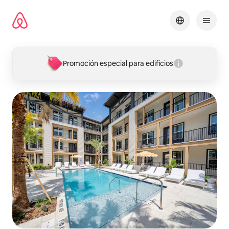
Omite
el
contenido
Promoción especial para edificios