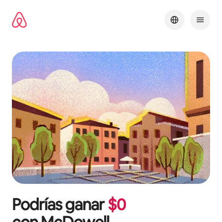
Omite
el
contenido
Podrías ganar
$
0