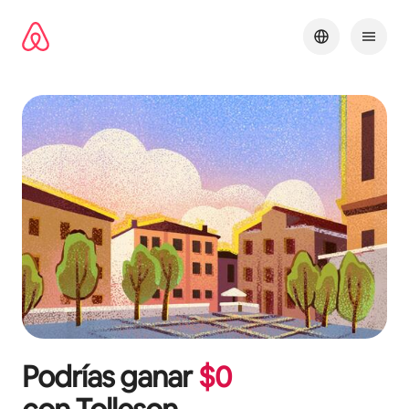
Omite
el
contenido
Podrías ganar
$
0