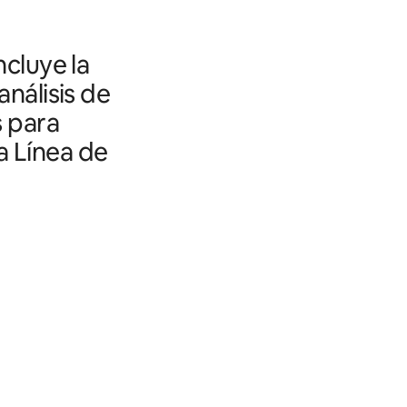
ncluye la
análisis de
s para
a Línea de