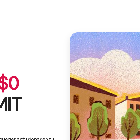
$
0
MIT
 puedes anfitrionar en tu