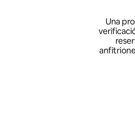
Una prot
verificaci
reser
anfitrion