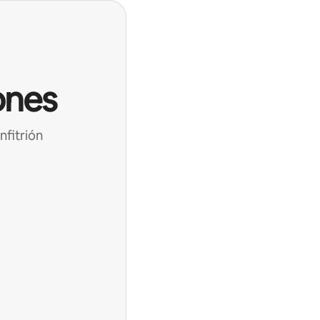
ones
nfitrión