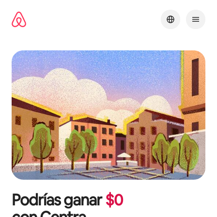
Omite
el
contenido
Podrías ganar
$
0