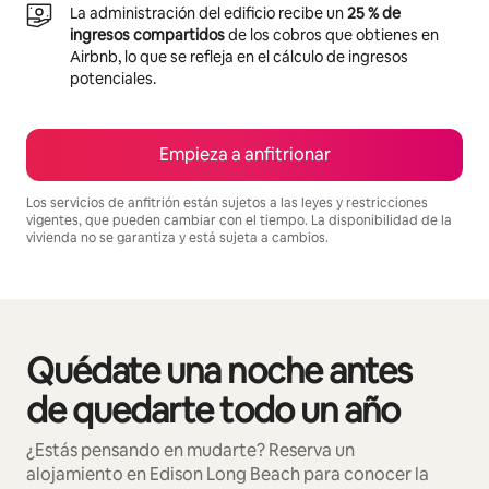
La administración del edificio recibe un
25 % de
ingresos compartidos
de los cobros que obtienes en
Airbnb, lo que se refleja en el cálculo de ingresos
potenciales.
Empieza a anfitrionar
Los servicios de anfitrión están sujetos a las leyes y restricciones
vigentes, que pueden cambiar con el tiempo. La disponibilidad de la
vivienda no se garantiza y está sujeta a cambios.
Podrías ganar $984 al mes
Quédate una noche antes
Se muestran0 de 0 elementos
de quedarte todo un año
¿Estás pensando en mudarte? Reserva un
alojamiento en Edison Long Beach para conocer la