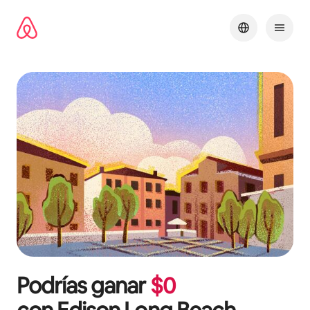
Omite
el
contenido
Podrías ganar
$
0