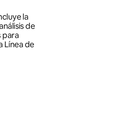
ncluye la
análisis de
s para
a Línea de