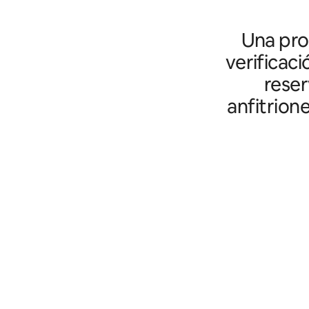
Una prot
verificaci
reser
anfitrion