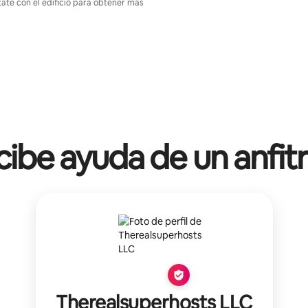
tate con el edificio para obtener más
ibe ayuda de un anfit
Therealsuperhosts LLC