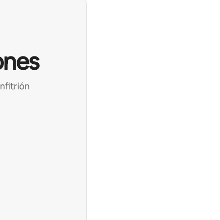
ones
nfitrión