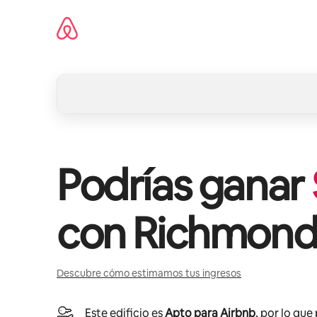
Omite
el
contenido
Podrías ganar
con
Richmond
Descubre cómo estimamos tus ingresos
Este edificio es
Apto para Airbnb
, por lo que