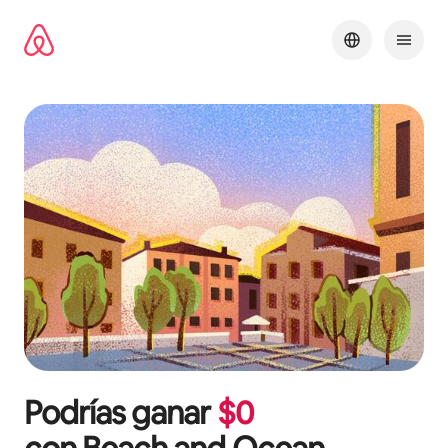
Omite
el
contenido
Podrías ganar
$
0