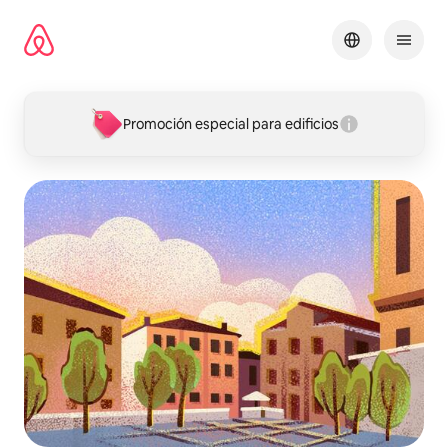
Omite
el
contenido
Promoción especial para edificios