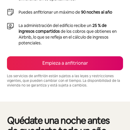
Puedes anfitrionar un máximo de
90 noches al año
La administración del edificio recibe un
25 % de
ingresos compartidos
de los cobros que obtienes en
Airbnb, lo que se refleja en el cálculo de ingresos
potenciales.
Empieza a anfitrionar
Los servicios de anfitrión están sujetos a las leyes y restricciones
vigentes, que pueden cambiar con el tiempo. La disponibilidad de la
vivienda no se garantiza y está sujeta a cambios.
Podrías ganar $866 al mes
Quédate una noche antes
Se muestran0 de 0 elementos