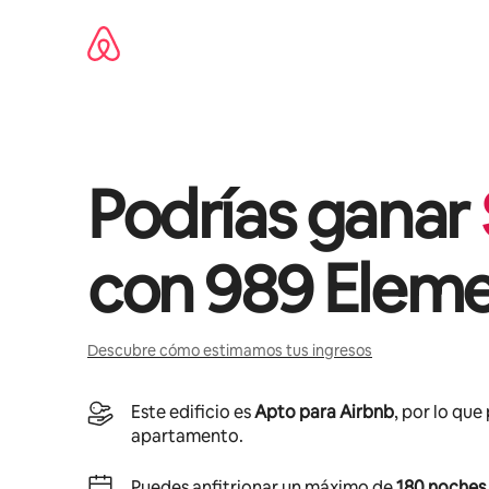
Omite
el
contenido
Podrías ganar
con
989 Elemen
Descubre cómo estimamos tus ingresos
Este edificio es
Apto para Airbnb
, por lo que
apartamento.
Puedes anfitrionar un máximo de
180 noches 