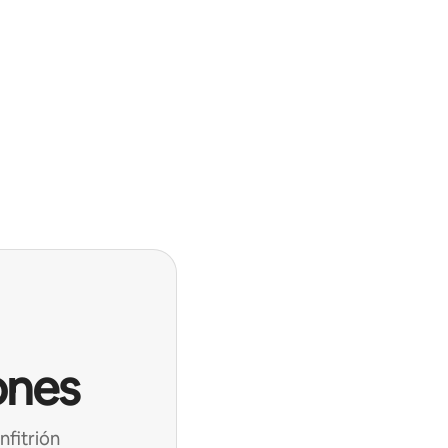
ones
nfitrión