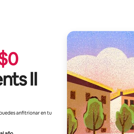
$
0
ts II
 puedes anfitrionar en tu
al año