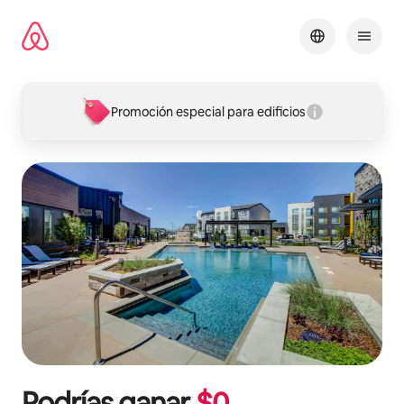
Omite
el
contenido
Promoción especial para edificios
Podrías ganar
$
0