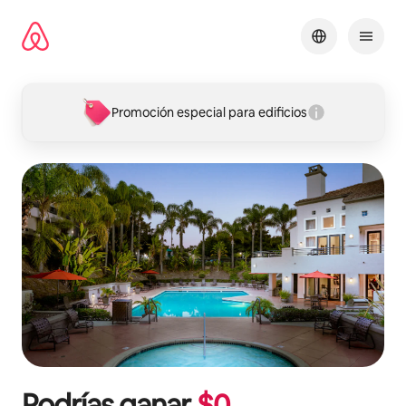
Omite
el
contenido
Promoción especial para edificios
Podrías ganar
$
0