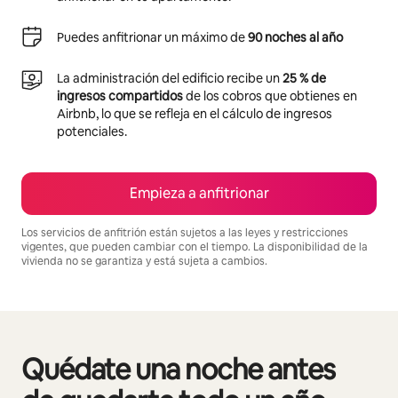
Puedes anfitrionar un máximo de
90 noches al año
La administración del edificio recibe un
25 % de
ingresos compartidos
de los cobros que obtienes en
Airbnb, lo que se refleja en el cálculo de ingresos
potenciales.
Empieza a anfitrionar
Los servicios de anfitrión están sujetos a las leyes y restricciones
vigentes, que pueden cambiar con el tiempo. La disponibilidad de la
vivienda no se garantiza y está sujeta a cambios.
Podrías ganar $732 al mes
Quédate una noche antes
Se muestran0 de 0 elementos