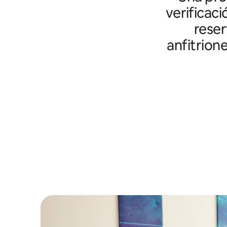
verificaci
reser
anfitrion