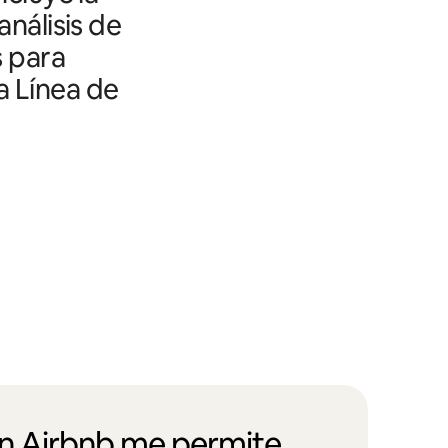
análisis de
s para
a Línea de
en Airbnb me permite