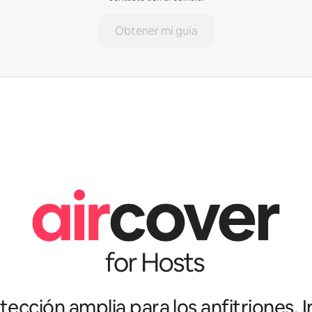
Obtener mi guía
ección amplia para los anfitriones. I