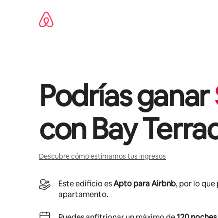
Omite
el
contenido
Podrías ganar
con
Bay Terra
Descubre cómo estimamos tus ingresos
Este edificio es
Apto para Airbnb
, por lo que
apartamento.
Puedes anfitrionar un máximo de
120 noches 