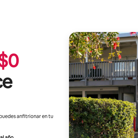
$
0
ce
 puedes anfitrionar en tu
al año