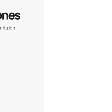
ones
nfitrión